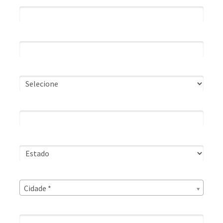
WhatsApp*
Cargo*
Segmento de Atuação*
Estado*
Cidade*
Cidade*
Cidade *
Razão Social*